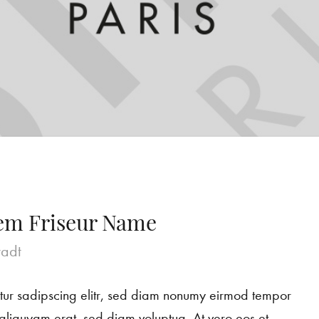
em Friseur Name
tadt
etur sadipscing elitr, sed diam nonumy eirmod tempor
aliquyam erat, sed diam voluptua. At vero eos et